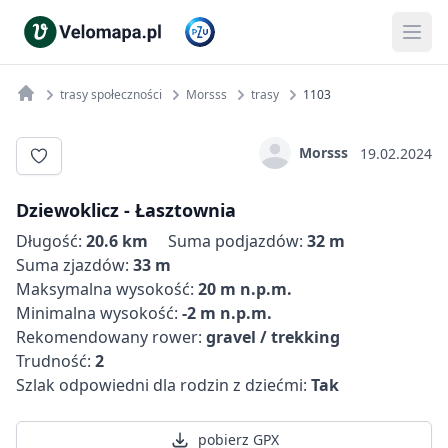
trasy społeczności
Morsss
trasy
1103
Morsss
19.02.2024
Dziewoklicz - Łasztownia
Długość:
20.6 km
Suma podjazdów:
32 m
Suma zjazdów:
33 m
Maksymalna wysokość:
20 m n.p.m.
Minimalna wysokość:
-2 m n.p.m.
Rekomendowany rower:
gravel / trekking
Trudność:
2
Szlak odpowiedni dla rodzin z dziećmi:
Tak
pobierz GPX