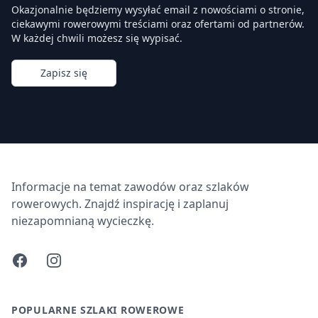
Okazjonalnie będziemy wysyłać email z nowościami o stronie,
ciekawymi rowerowymi treściami oraz ofertami od partnerów.
W każdej chwili możesz się wypisać.
Zapisz się
Informacje na temat zawodów oraz szlaków
rowerowych. Znajdź inspirację i zaplanuj
niezapomnianą wycieczkę.
Facebook
Instagram
POPULARNE SZLAKI ROWEROWE