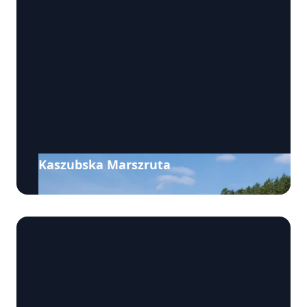
Kaszubska Marszruta