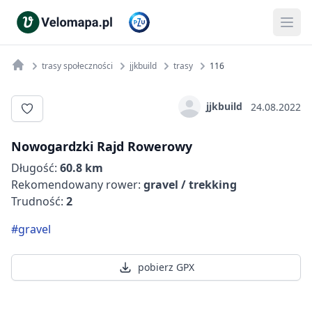
trasy społeczności
jjkbuild
trasy
116
jjkbuild
24.08.2022
Nowogardzki Rajd Rowerowy
Długość:
60.8 km
Rekomendowany rower:
gravel / trekking
Trudność:
2
#gravel
pobierz GPX