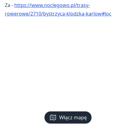
Za -
https://www.noclegowo.pl/trasy-
rowerowe/2710/bystrzyca-klodzka-karlow#loc
Włącz mapę