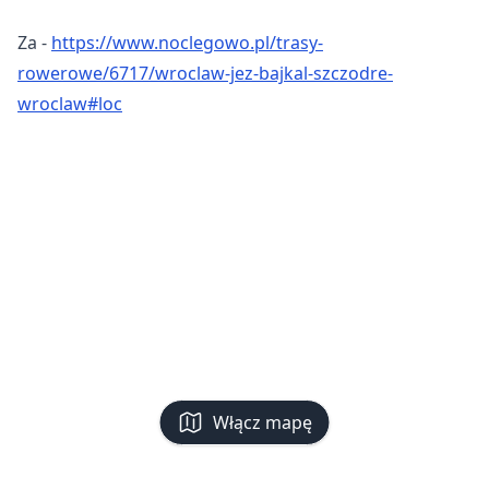
Za -
https://www.noclegowo.pl/trasy-
rowerowe/6717/wroclaw-jez-bajkal-szczodre-
wroclaw#loc
Włącz mapę