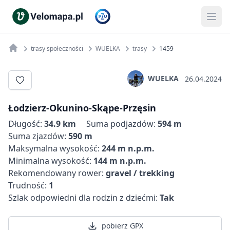
trasy społeczności
WUELKA
trasy
1459
WUELKA
26.04.2024
Łodzierz-Okunino-Skąpe-Przęsin
Długość:
34.9 km
Suma podjazdów:
594 m
Suma zjazdów:
590 m
Maksymalna wysokość:
244 m n.p.m.
Minimalna wysokość:
144 m n.p.m.
Rekomendowany rower:
gravel / trekking
Trudność:
1
Szlak odpowiedni dla rodzin z dziećmi:
Tak
pobierz GPX