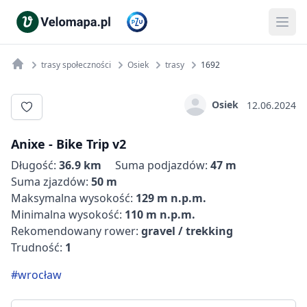
trasy społeczności
Osiek
trasy
1692
Osiek
12.06.2024
Anixe - Bike Trip v2
Długość:
36.9 km
Suma podjazdów:
47 m
Suma zjazdów:
50 m
Maksymalna wysokość:
129 m n.p.m.
Minimalna wysokość:
110 m n.p.m.
Rekomendowany rower:
gravel / trekking
Trudność:
1
#wrocław