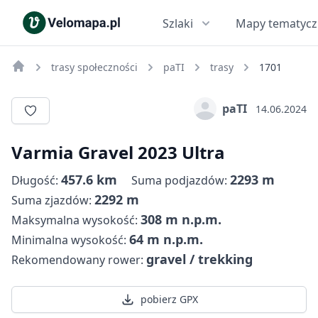
Szlaki
Mapy tematyc
trasy społeczności
paTI
trasy
1701
paTI
14.06.2024
Varmia Gravel 2023 Ultra
457.6 km
2293 m
Długość:
Suma podjazdów:
2292 m
Suma zjazdów:
308 m n.p.m.
Maksymalna wysokość:
64 m n.p.m.
Minimalna wysokość:
gravel / trekking
Rekomendowany rower:
pobierz GPX