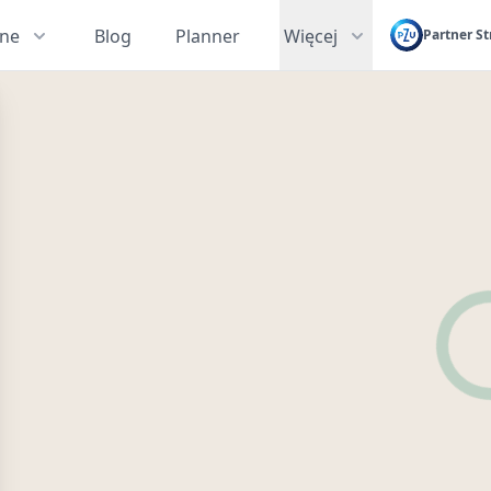
zne
Blog
Planner
Więcej
Partner St