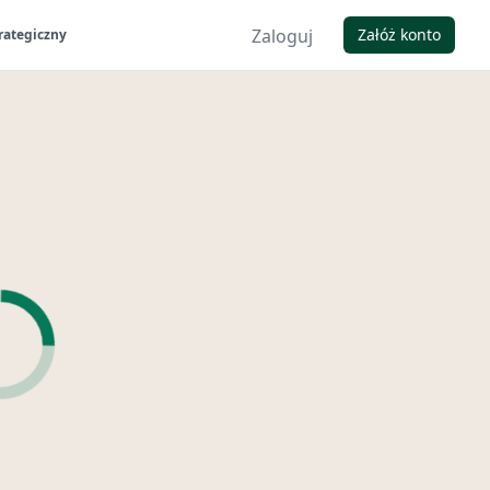
Zaloguj
Załóż konto
rategiczny