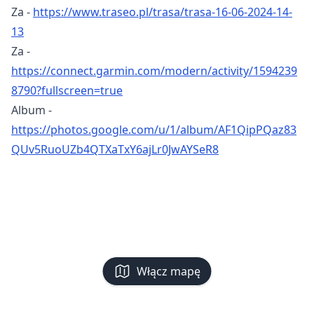
Za -
https://www.traseo.pl/trasa/trasa-16-06-2024-14-
13
Za -
https://connect.garmin.com/modern/activity/1594239
8790?fullscreen=true
Album -
https://photos.google.com/u/1/album/AF1QipPQaz83
QUv5RuoUZb4QTXaTxY6ajLr0JwAYSeR8
Włącz mapę