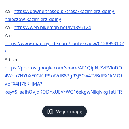
Za -
https://dawne.traseo.pl/trasa/kazimierz-dolny-
naleczow-kazimierz-dolny
Za -
https://web.bikemap.net/r/1896124
Za -
https://www.mapmyride.com/routes/view/6128953102
/
Album -
https://photos.google.com/share/AF1QipN_ZzPVloDO
4Wnu7NYhXE0GK_P9xAVdB8PgR3j3Cw4TVBdPX1kMQb
VoFX4H76KHMA?
key=SllaalhOVjdKODhxUEVrWG16ekgwNllqNkg1aUFR
Włącz mapę