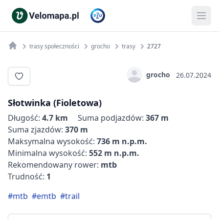
trasy społeczności
grocho
trasy
2727
grocho
26.07.2024
Słotwinka (Fioletowa)
Długość:
4.7 km
Suma podjazdów:
367 m
Suma zjazdów:
370 m
Maksymalna wysokość:
736 m n.p.m.
Minimalna wysokość:
552 m n.p.m.
Rekomendowany rower:
mtb
Trudność:
1
#mtb
#emtb
#trail