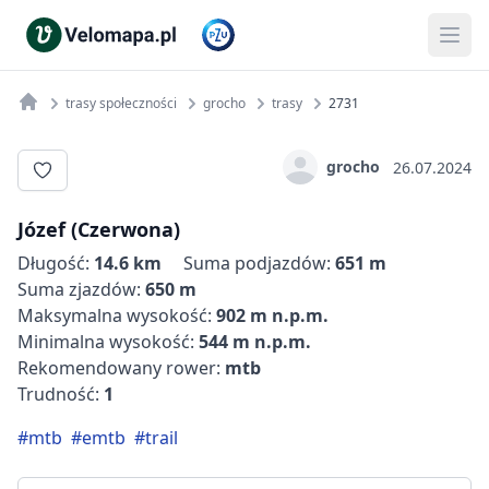
trasy społeczności
grocho
trasy
2731
grocho
26.07.2024
Józef (Czerwona)
Długość:
14.6 km
Suma podjazdów:
651 m
Suma zjazdów:
650 m
Maksymalna wysokość:
902 m n.p.m.
Minimalna wysokość:
544 m n.p.m.
Rekomendowany rower:
mtb
Trudność:
1
#mtb
#emtb
#trail