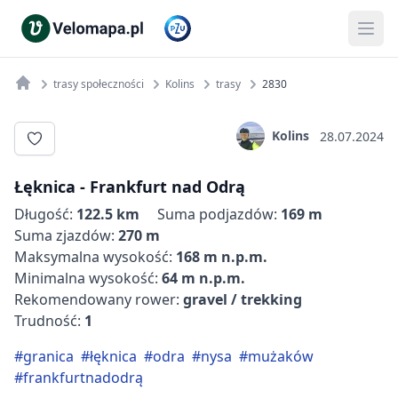
trasy społeczności
Kolins
trasy
2830
Kolins
28.07.2024
Łęknica - Frankfurt nad Odrą
Długość:
122.5 km
Suma podjazdów:
169 m
Suma zjazdów:
270 m
Maksymalna wysokość:
168 m n.p.m.
Minimalna wysokość:
64 m n.p.m.
Rekomendowany rower:
gravel / trekking
Trudność:
1
#granica
#łęknica
#odra
#nysa
#mużaków
#frankfurtnadodrą