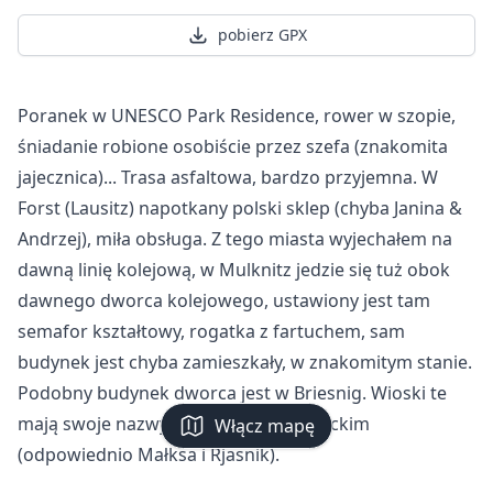
pobierz GPX
Poranek w UNESCO Park Residence, rower w szopie,
śniadanie robione osobiście przez szefa (znakomita
jajecznica)... Trasa asfaltowa, bardzo przyjemna. W
Forst (Lausitz) napotkany polski sklep (chyba Janina &
Andrzej), miła obsługa. Z tego miasta wyjechałem na
dawną linię kolejową, w Mulknitz jedzie się tuż obok
dawnego dworca kolejowego, ustawiony jest tam
semafor kształtowy, rogatka z fartuchem, sam
budynek jest chyba zamieszkały, w znakomitym stanie.
Podobny budynek dworca jest w Briesnig. Wioski te
mają swoje nazwy w języku dolnołużyckim
Włącz mapę
(odpowiednio Małksa i Rjasnik).