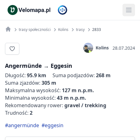
trasy społeczności
Kolins
trasy
2833
Kolins
28.07.2024
Angermünde‬ → ‪Eggesin
Długość:
95.9 km
Suma podjazdów:
268 m
Suma zjazdów:
305 m
Maksymalna wysokość:
127 m n.p.m.
Minimalna wysokość:
43 m n.p.m.
Rekomendowany rower:
gravel / trekking
Trudność:
2
#angermünde‬
#‪eggesin