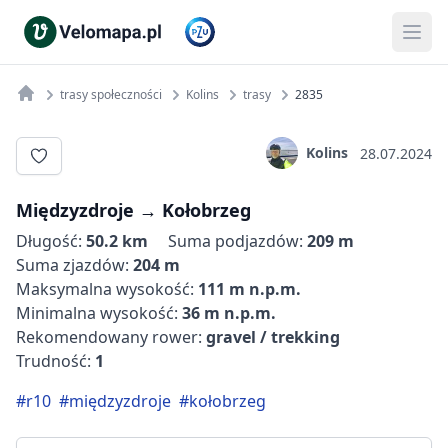
trasy społeczności
Kolins
trasy
2835
Kolins
28.07.2024
Międzyzdroje‬ → ‪Kołobrzeg
Długość:
50.2 km
Suma podjazdów:
209 m
Suma zjazdów:
204 m
Maksymalna wysokość:
111 m n.p.m.
Minimalna wysokość:
36 m n.p.m.
Rekomendowany rower:
gravel / trekking
Trudność:
1
#r10
#międzyzdroje
#kołobrzeg