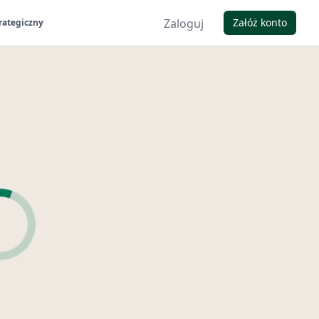
Zaloguj
Załóż konto
rategiczny