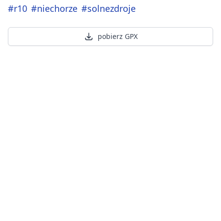
#r10
#niechorze
#solnezdroje
pobierz GPX