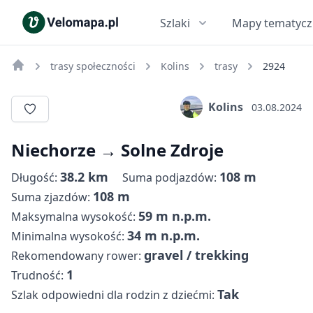
Szlaki
Mapy tematyc
trasy społeczności
Kolins
trasy
2924
Kolins
03.08.2024
Niechorze‬ → ‪Solne Zdroje
38.2 km
108 m
Długość:
Suma podjazdów:
108 m
Suma zjazdów:
59 m n.p.m.
Maksymalna wysokość:
34 m n.p.m.
Minimalna wysokość:
gravel / trekking
Rekomendowany rower:
1
Trudność:
Tak
Szlak odpowiedni dla rodzin z dziećmi: