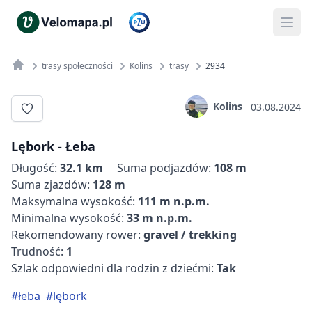
trasy społeczności
Kolins
trasy
2934
Kolins
03.08.2024
Lębork - Łeba
Długość:
32.1 km
Suma podjazdów:
108 m
Suma zjazdów:
128 m
Maksymalna wysokość:
111 m n.p.m.
Minimalna wysokość:
33 m n.p.m.
Rekomendowany rower:
gravel / trekking
Trudność:
1
Szlak odpowiedni dla rodzin z dziećmi:
Tak
#łeba
#lębork