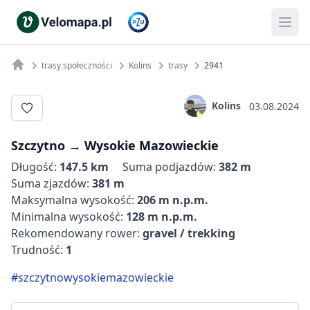
trasy społeczności
Kolins
trasy
2941
Kolins
03.08.2024
Szczytno‬ → ‪Wysokie Mazowieckie
Długość:
147.5 km
Suma podjazdów:
382 m
Suma zjazdów:
381 m
Maksymalna wysokość:
206 m n.p.m.
Minimalna wysokość:
128 m n.p.m.
Rekomendowany rower:
gravel / trekking
Trudność:
1
#szczytnowysokiemazowieckie