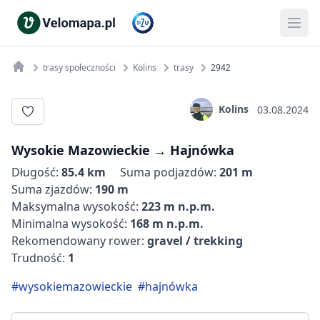
trasy społeczności
Kolins
trasy
2942
Kolins
03.08.2024
Wysokie Mazowieckie‬ → ‪Hajnówka
Długość:
85.4 km
Suma podjazdów:
201 m
Suma zjazdów:
190 m
Maksymalna wysokość:
223 m n.p.m.
Minimalna wysokość:
168 m n.p.m.
Rekomendowany rower:
gravel / trekking
Trudność:
1
#wysokiemazowieckie
#hajnówka