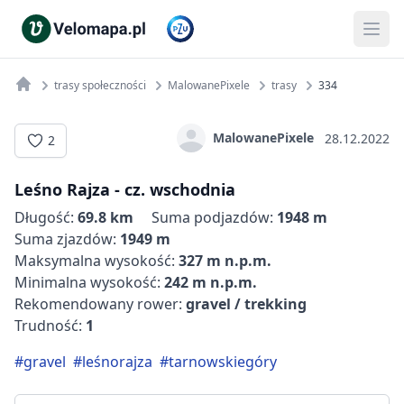
trasy społeczności
MalowanePixele
trasy
334
MalowanePixele
28.12.2022
2
Leśno Rajza - cz. wschodnia
Długość:
69.8 km
Suma podjazdów:
1948 m
Suma zjazdów:
1949 m
Maksymalna wysokość:
327 m n.p.m.
Minimalna wysokość:
242 m n.p.m.
Rekomendowany rower:
gravel / trekking
Trudność:
1
#gravel
#leśnorajza
#tarnowskiegóry