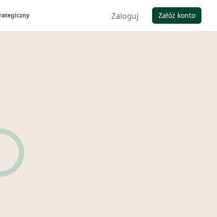
Zaloguj
Załóż konto
rategiczny