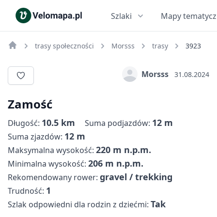
Szlaki
Mapy tematyc
trasy społeczności
Morsss
trasy
3923
Morsss
31.08.2024
Zamość
10.5 km
12 m
Długość:
Suma podjazdów:
12 m
Suma zjazdów:
220 m n.p.m.
Maksymalna wysokość:
206 m n.p.m.
Minimalna wysokość:
gravel / trekking
Rekomendowany rower:
1
Trudność:
Tak
Szlak odpowiedni dla rodzin z dziećmi: