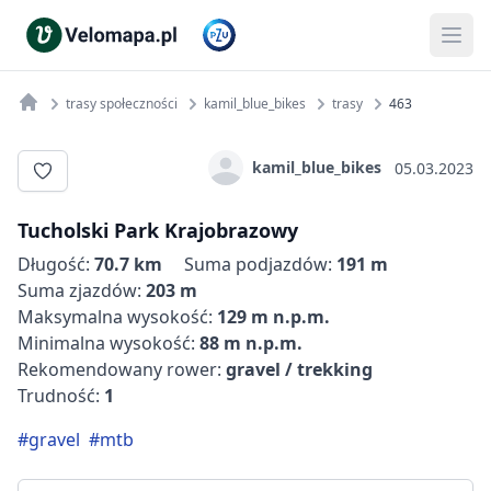
trasy społeczności
kamil_blue_bikes
trasy
463
kamil_blue_bikes
05.03.2023
Tucholski Park Krajobrazowy
Długość:
70.7 km
Suma podjazdów:
191 m
Suma zjazdów:
203 m
Maksymalna wysokość:
129 m n.p.m.
Minimalna wysokość:
88 m n.p.m.
Rekomendowany rower:
gravel / trekking
Trudność:
1
#gravel
#mtb