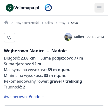
trasy społeczności
Kolins
trasy
5498
Kolins
27.10.2024
Wejherowo Nanice‬ → ‪Nadole
Długość:
23.8 km
Suma podjazdów:
77 m
Suma zjazdów:
92 m
Maksymalna wysokość:
89 m n.p.m.
Minimalna wysokość:
33 m n.p.m.
Rekomendowany rower:
gravel / trekking
Trudność:
2
#wejherowo
#nadole