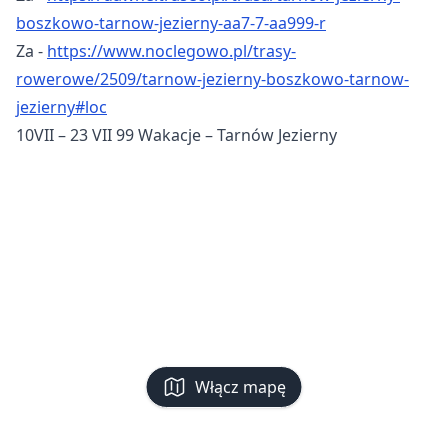
boszkowo-tarnow-jezierny-aa7-7-aa999-r
Za -
https://www.noclegowo.pl/trasy-
rowerowe/2509/tarnow-jezierny-boszkowo-tarnow-
jezierny#loc
10VII – 23 VII 99 Wakacje – Tarnów Jezierny
Włącz mapę