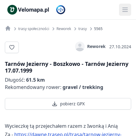
trasy społeczności
Reworek
trasy
5565
Reworek
27.10.2024
Tarnów Jezierny - Boszkowo - Tarnów Jezierny
17.07.1999
Długość:
61.5 km
Rekomendowany rower:
gravel / trekking
pobierz GPX
Wycieczkę tą przejechałem razem z Iwonką i Anią
Za -
https://dawne.traseo.pl/trasa/tarnow-jezierny-