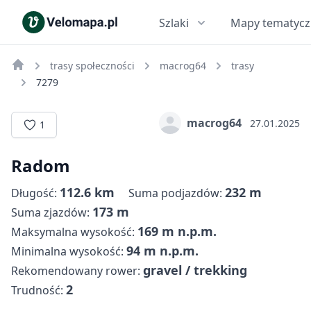
Szlaki
Mapy tematyc
trasy społeczności
macrog64
trasy
7279
macrog64
27.01.2025
1
Radom
112.6 km
232 m
Długość:
Suma podjazdów:
173 m
Suma zjazdów:
169 m n.p.m.
Maksymalna wysokość:
94 m n.p.m.
Minimalna wysokość:
gravel / trekking
Rekomendowany rower:
2
Trudność: