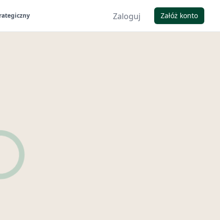
Zaloguj
Załóż konto
rategiczny