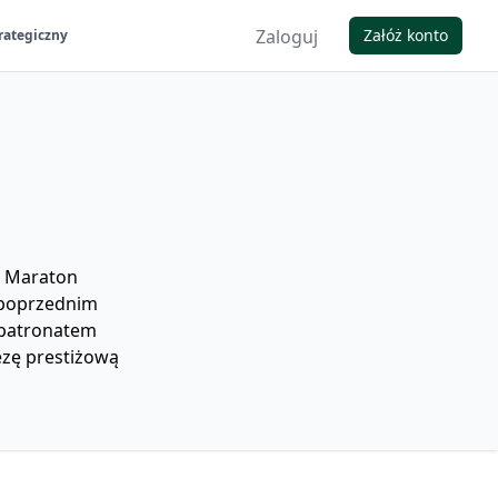
Zaloguj
Załóż konto
rategiczny
a Maraton
 poprzednim
 patronatem
ezę prestiżową