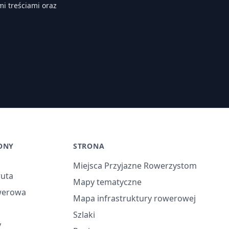
i treściami oraz
ONY
STRONA
Miejsca Przyjazne Rowerzystom
ruta
Mapy tematyczne
werowa
Mapa infrastruktury rowerowej
Szlaki
y