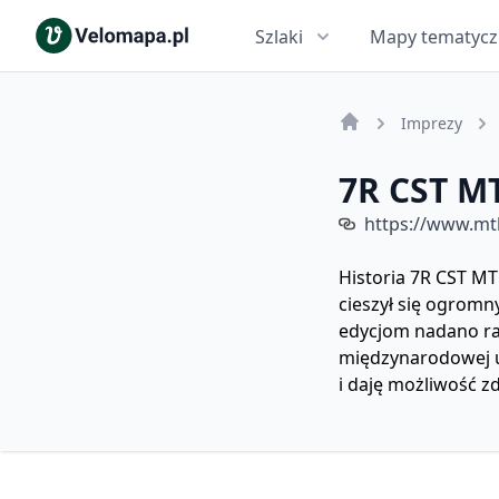
Szlaki
Mapy tematyc
Imprezy
7R CST M
https://www.mt
Historia 7R CST MT
cieszył się ogro
edycjom nadano ra
międzynarodowej un
i daję możliwość 