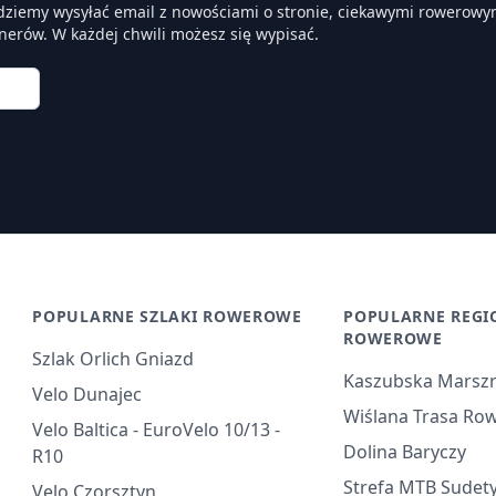
dziemy wysyłać email z nowościami o stronie, ciekawymi rowerowym
nerów. W każdej chwili możesz się wypisać.
POPULARNE SZLAKI ROWEROWE
POPULARNE REGI
ROWEROWE
Szlak Orlich Gniazd
Kaszubska Marsz
Velo Dunajec
Wiślana Trasa Ro
Velo Baltica - EuroVelo 10/13 -
Dolina Baryczy
R10
Strefa MTB Sudet
Velo Czorsztyn