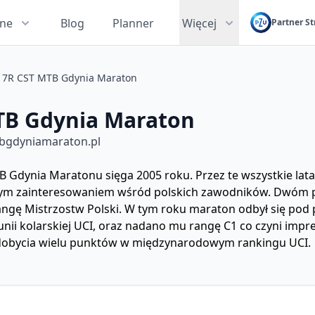
zne
Blog
Planner
Więcej
Partner St
7R CST MTB Gdynia Maraton
TB Gdynia Maraton
bgdyniamaraton.pl
B Gdynia Maratonu sięga 2005 roku. Przez te wszystkie lat
mnym zainteresowaniem wśród polskich zawodników. Dwóm
ngę Mistrzostw Polski. W tym roku maraton odbył się pod
ii kolarskiej UCI, oraz nadano mu rangę C1 co czyni impr
zdobycia wielu punktów w międzynarodowym rankingu UCI.