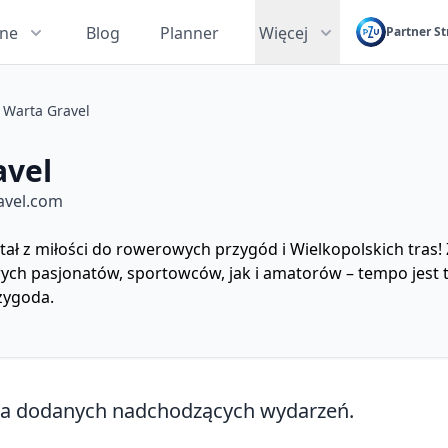
zne
Blog
Planner
Więcej
Partner St
Warta Gravel
avel
avel.com
ał z miłości do rowerowych przygód i Wielkopolskich tras
ch pasjonatów, sportowców, jak i amatorów – tempo jest t
rzygoda.
ma dodanych nadchodzących wydarzeń.