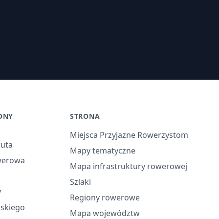
ONY
STRONA
Miejsca Przyjazne Rowerzystom
ruta
Mapy tematyczne
werowa
Mapa infrastruktury rowerowej
Szlaki
y
Regiony rowerowe
ąskiego
Mapa województw