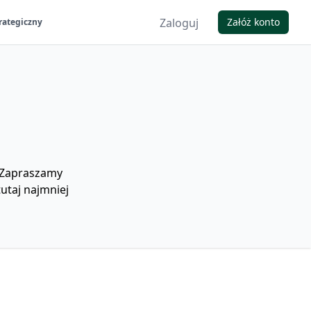
Zaloguj
Załóż konto
rategiczny
! Zapraszamy
utaj najmniej