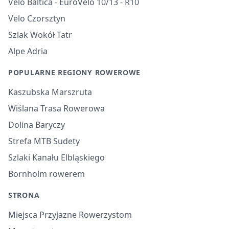
Velo Baltica - EuroVelo 10/13 - R10
Velo Czorsztyn
Szlak Wokół Tatr
Alpe Adria
POPULARNE REGIONY ROWEROWE
Kaszubska Marszruta
Wiślana Trasa Rowerowa
Dolina Baryczy
Strefa MTB Sudety
Szlaki Kanału Elbląskiego
Bornholm rowerem
STRONA
Miejsca Przyjazne Rowerzystom