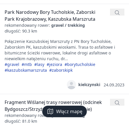
Park Narodowy Bory Tucholskie, Zaborski
Park Krajobrazowy, Kaszubska Marszruta
rekomendowany rower:
gravel / trekking
długość: 90.3 km
Połączenie Kaszubskiej Marszruty z PN Bory Tucholskie,
Zaborskim PK, kaszubskimi wioskami. Trasa to asfaltowe i
bitumiczne ścieżki rowerowe, lokalne drogi asfaltowe o
niewielkim natężeniu ruchu, dr...
#gravel
#mtb
#lasy
#jeziora
#borytucholskie
#kaszubskamarszruta
#zaborskipk
kielczynski
24.09.2023
Fragment Wiślanej trasy rowerowej (odcinek
Bydgoszcz/Strzyżawa-Chełmno/Świecie)
Włącz mapę
rekomendowany rower:
gravel / trekking
długość: 81.0 km