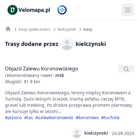
trasy społeczności
kielczynski
trasy
Trasy dodane przez
kielczynski
Objazd Zalewu Koronowskiego
rekomendowany rower:
mtb
długość: 81.8 km
Objazd Zalewu Koronowskiego, tereny między Koronowem a
Tucholą. Dużo leśnych ścieżek, trochę asfaltu; raczej MTB,
gravel lub trekking. Po drodze przeprawa promem (darmowy
ale kursuje tylko w sezoni...
#jezioro
#las
#zalewkoronowski
#koronowo
#tuchola
kielczynski
24.09.2023