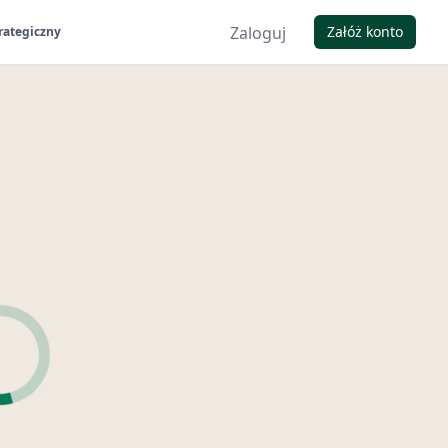
Zaloguj
Załóż konto
rategiczny