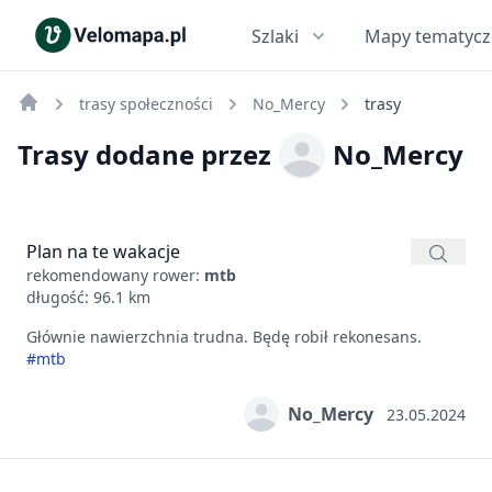
Szlaki
Mapy tematyc
trasy społeczności
No_Mercy
trasy
Trasy dodane przez
No_Mercy
Plan na te wakacje
rekomendowany rower:
mtb
długość: 96.1 km
Głównie nawierzchnia trudna. Będę robił rekonesans.
#mtb
No_Mercy
23.05.2024