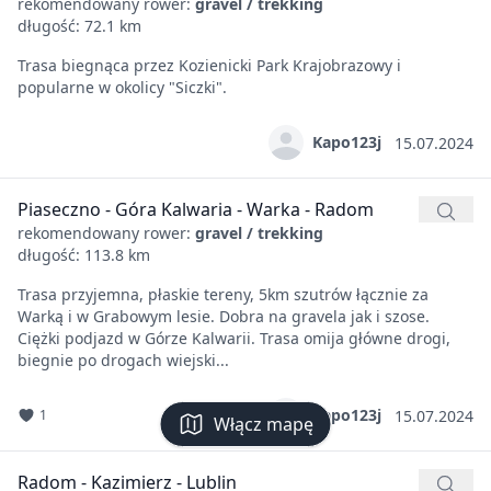
rekomendowany rower:
gravel / trekking
długość: 72.1 km
Trasa biegnąca przez Kozienicki Park Krajobrazowy i
popularne w okolicy "Siczki".
Kapo123j
15.07.2024
Piaseczno - Góra Kalwaria - Warka - Radom
rekomendowany rower:
gravel / trekking
długość: 113.8 km
Trasa przyjemna, płaskie tereny, 5km szutrów łącznie za
Warką i w Grabowym lesie. Dobra na gravela jak i szose.
Ciężki podjazd w Górze Kalwarii. Trasa omija główne drogi,
biegnie po drogach wiejski...
Kapo123j
1
15.07.2024
Włącz mapę
Radom - Kazimierz - Lublin