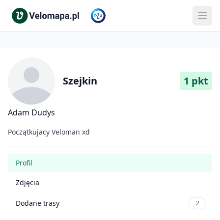
Szejkin
1 pkt
Adam Dudys
Początkujacy Veloman xd
Profil
Zdjęcia
Dodane trasy
2