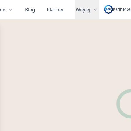
zne
Blog
Planner
Więcej
Partner St