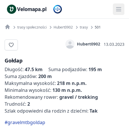
trasy społeczności
Hubert0902
trasy
501
Hubert0902
13.03.2023
Gołdap
Długość:
47.5 km
Suma podjazdów:
195 m
Suma zjazdów:
200 m
Maksymalna wysokość:
218 m n.p.m.
Minimalna wysokość:
130 m n.p.m.
Rekomendowany rower:
gravel / trekking
Trudność:
2
Szlak odpowiedni dla rodzin z dziećmi:
Tak
#gravelmtbgoldap