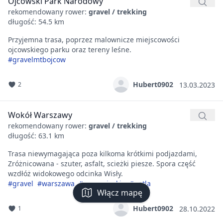
Ojcowski Park Narodowy
rekomendowany rower:
gravel / trekking
długość: 54.5 km
Przyjemna trasa, poprzez malownicze miejscowości
ojcowskiego parku oraz tereny leśne.
#gravelmtbojcow
Hubert0902
2
13.03.2023
Wokół Warszawy
rekomendowany rower:
gravel / trekking
długość: 63.1 km
Trasa niewymagająca poza kilkoma krótkimi podjazdami,
Zróżnicowana - szuter, asfalt, scieżki piesze. Spora część
wzdłóż widokowego odcinka Wisły.
#gravel
#warszawa
#mazowieckie
#pętla
Włącz mapę
Hubert0902
1
28.10.2022