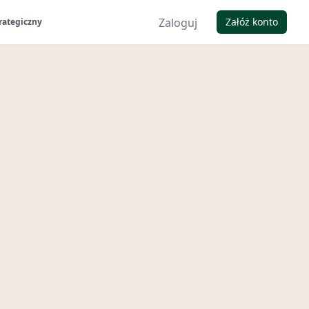
Zaloguj
Załóż konto
rategiczny