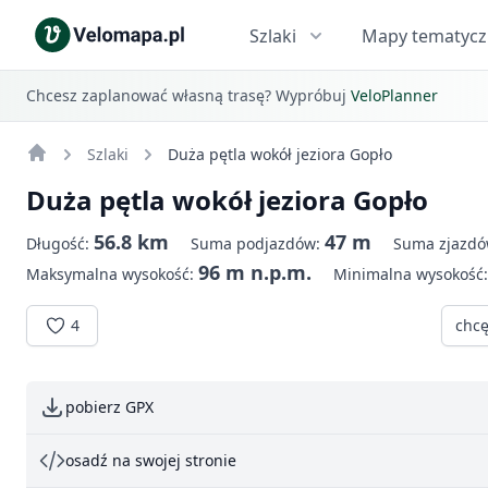
Szlaki
Mapy tematyc
Chcesz zaplanować własną trasę? Wypróbuj
VeloPlanner
Szlaki
Duża pętla wokół jeziora Gopło
Duża pętla wokół jeziora Gopło
56.8 km
47 m
Długość:
Suma podjazdów:
Suma zjazd
96 m n.p.m.
Maksymalna wysokość:
Minimalna wysokość
4
chcę
pobierz GPX
osadź na swojej stronie