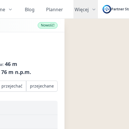
zne
Blog
Planner
Więcej
Partner St
Nowość!
46 m
ów:
76 m n.p.m.
:
 przejechać
przejechane