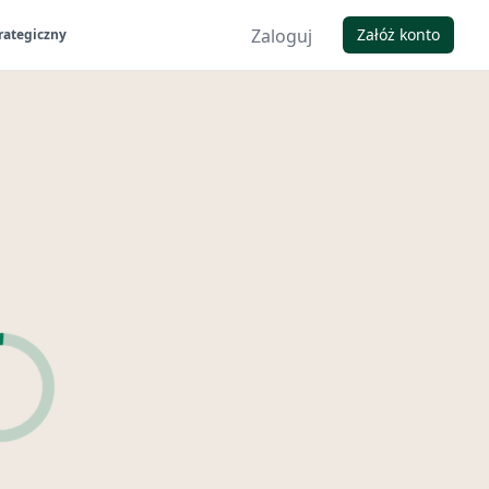
Zaloguj
Załóż konto
rategiczny