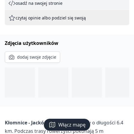
osadź na swojej stronie
czytaj opinie albo podziel się swoją
Zdjęcia użytkowników
dodaj swoje zdjęcie
Kłomnice - Jacków
to szlak rowerowy o długości 6.4
Włącz mapę
km. Podczas trasy rowerzyści pokonają 5 m