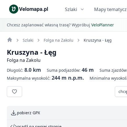
Szlaki
Mapy tematyc
Chcesz zaplanować własną trasę? Wypróbuj
VeloPlanner
Szlaki
Folga na Zakolu
Kruszyna - Łęg
Kruszyna - Łęg
Folga na Zakolu
8.0 km
46 m
Długość:
Suma podjazdów:
Suma zjazdów
244 m n.p.m.
Maksymalna wysokość:
Minimalna wysokoś
chcę
pobierz GPX
osadź na swojej stronie