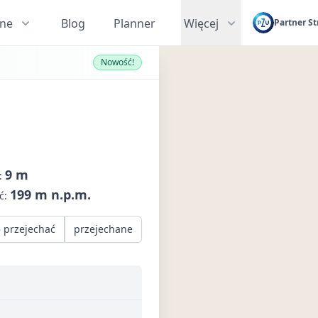
zne
Blog
Planner
Więcej
Partner St
Nowość!
9 m
:
199 m n.p.m.
ć:
 przejechać
przejechane