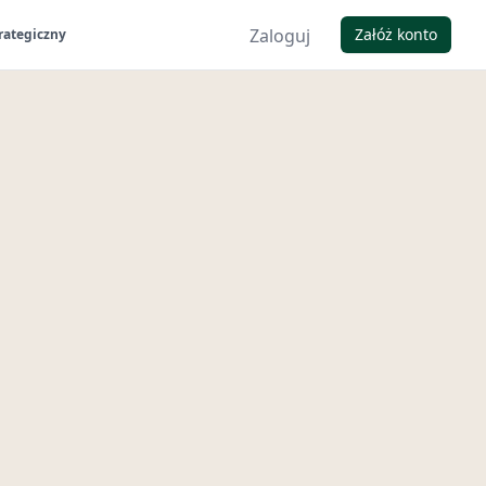
Zaloguj
Załóż konto
rategiczny