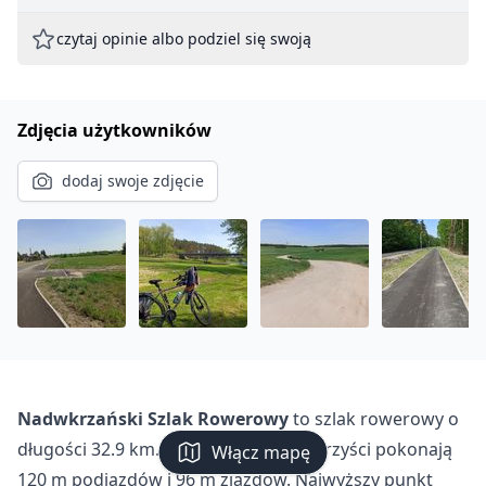
czytaj opinie albo podziel się swoją
Zdjęcia użytkowników
dodaj swoje zdjęcie
Nadwkrzański Szlak Rowerowy
to szlak rowerowy o
długości 32.9 km. Podczas trasy rowerzyści pokonają
Włącz mapę
120 m podjazdów i 96 m zjazdów. Najwyższy punkt