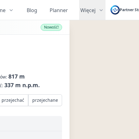
zne
Blog
Planner
Więcej
Partner St
Nowość!
817 m
dów:
337 m n.p.m.
ć:
 przejechać
przejechane