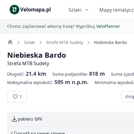
Szlaki
Mapy tematyc
Chcesz zaplanować własną trasę? Wypróbuj
VeloPlanner
Szlaki
Strefa MTB Sudety
Niebieska Bardo
Niebieska Bardo
Strefa MTB Sudety
21.4 km
818 m
Długość:
Suma podjazdów:
Suma zjaz
595 m n.p.m.
Maksymalna wysokość:
Minimalna wysokoś
1
chcę
pobierz GPX
osadź na swojej stronie