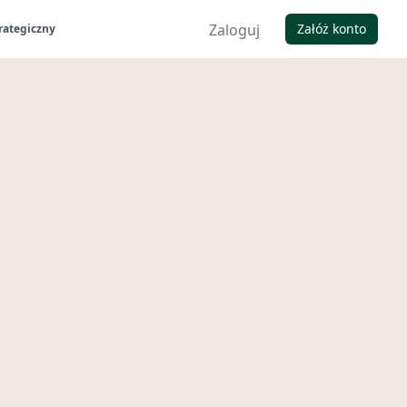
Zaloguj
Załóż konto
rategiczny