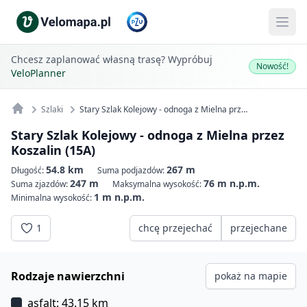
Chcesz zaplanować własną trasę? Wypróbuj
Nowość!
VeloPlanner
Szlaki
Stary Szlak Kolejowy - odnoga z Mielna przez Koszalin (15A)
Stary Szlak Kolejowy - odnoga z Mielna przez
Koszalin (15A)
54.8 km
267 m
Długość:
Suma podjazdów:
247 m
76 m n.p.m.
Suma zjazdów:
Maksymalna wysokość:
1 m n.p.m.
Minimalna wysokość:
1
chcę przejechać
przejechane
Rodzaje nawierzchni
pokaż na mapie
asfalt: 43.15 km