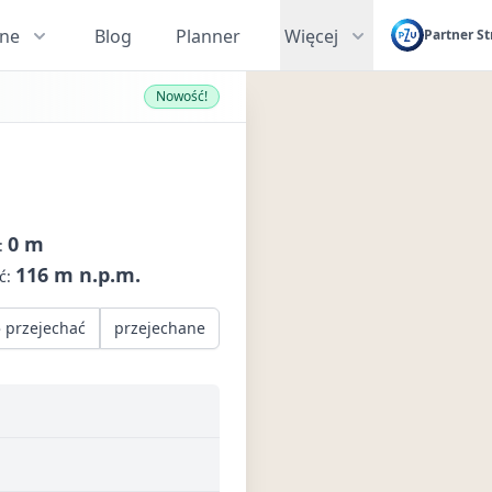
zne
Blog
Planner
Więcej
Partner St
Nowość!
0 m
:
116 m n.p.m.
ć:
 przejechać
przejechane