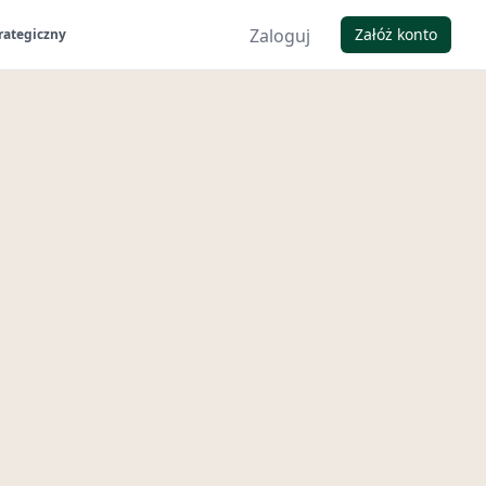
Zaloguj
Załóż konto
rategiczny