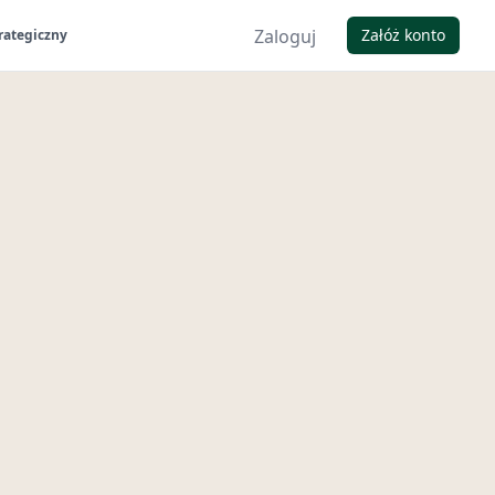
Zaloguj
Załóż konto
rategiczny