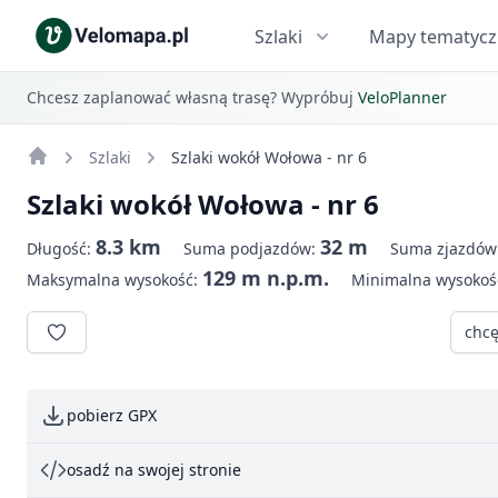
Szlaki
Mapy tematyc
Chcesz zaplanować własną trasę? Wypróbuj
VeloPlanner
Szlaki
Szlaki wokół Wołowa - nr 6
Szlaki wokół Wołowa - nr 6
8.3 km
32 m
Długość:
Suma podjazdów:
Suma zjazdów
129 m n.p.m.
Maksymalna wysokość:
Minimalna wysokoś
chcę
pobierz GPX
osadź na swojej stronie