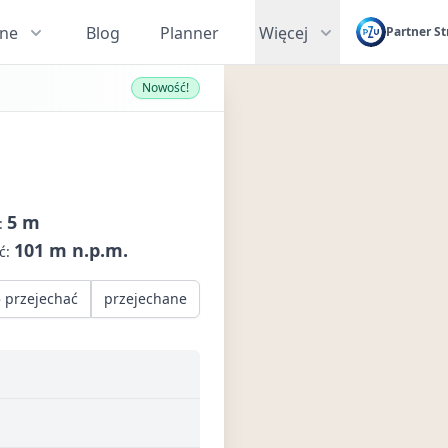
zne
Blog
Planner
Więcej
Partner St
Nowość!
5 m
:
101 m n.p.m.
ć:
 przejechać
przejechane