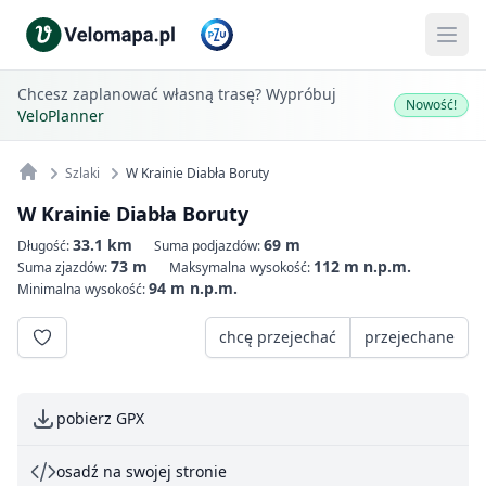
Chcesz zaplanować własną trasę? Wypróbuj
Nowość!
VeloPlanner
Szlaki
W Krainie Diabła Boruty
W Krainie Diabła Boruty
33.1 km
69 m
Długość:
Suma podjazdów:
73 m
112 m n.p.m.
Suma zjazdów:
Maksymalna wysokość:
94 m n.p.m.
Minimalna wysokość:
chcę przejechać
przejechane
pobierz GPX
osadź na swojej stronie