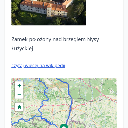
Zamek położony nad brzegiem Nysy
Łużyckiej.
czytaj wiecej na wikipedii
+
−