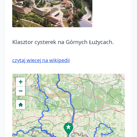
Klasztor cysterek na Górnych Łużycach.
czytaj wiecej na wikipedii
+
−