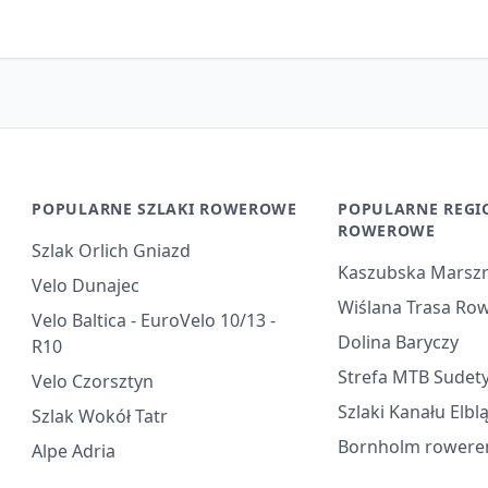
POPULARNE SZLAKI ROWEROWE
POPULARNE REGI
ROWEROWE
Szlak Orlich Gniazd
Kaszubska Marsz
Velo Dunajec
Wiślana Trasa Ro
Velo Baltica - EuroVelo 10/13 -
Dolina Baryczy
R10
Strefa MTB Sudet
Velo Czorsztyn
Szlaki Kanału Elbl
Szlak Wokół Tatr
Bornholm rower
Alpe Adria