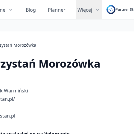
zne
Blog
Planner
Więcej
Partner St
zystań Morozówka
zystań Morozówka
rk Warmiński
tan.pl/
tan.pl
e znalazłeś go na Velomapie