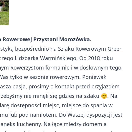
o Rowerowej Przystani Morozówka.
ystyką bezpośrednio na Szlaku Rowerowym Green
oczego Lidzbarka Warmińskiego. Od 2018 roku
znym Rowerzystom formalnie i w dosłownym tego
Was tylko w sezonie rowerowym. Ponieważ
asza pasja, prosimy o kontakt przed przyjazdem
 żebyśmy nie minęli się gdzieś na szlaku 😊. Na
arę dostępności miejsc, miejsce do spania w
mu lub pod namiotem. Do Waszej dyspozycji jest
 i aneks kuchenny. Na łące między domem a