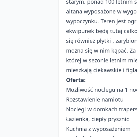
starym, ponad 100 letnim 
altana wyposażone w wygod
wypoczynku. Teren jest ogr
ekwipunek będą tutaj całko
się również płytki , zaryb
można się w nim kąpać. Za 
której w sezonie letnim mi
mieszkają ciekawskie i figl
Oferta:
Możliwość noclegu na 1 no
Rozstawienie namiotu
Noclegi w domkach trapers
Łazienka, ciepły prysznic
Kuchnia z wyposażeniem