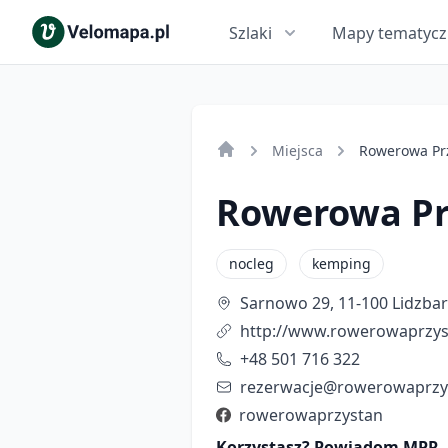
Szlaki
Mapy tematyc
Miejsca
Rowerowa Pr
Rowerowa Pr
nocleg
kemping
Sarnowo 29, 11-100 Lidzba
http://www.rowerowaprzys
+48 501 716 322
rezerwacje@rowerowaprzys
rowerowaprzystan
Korzystasz? Powiadom MPR, ż