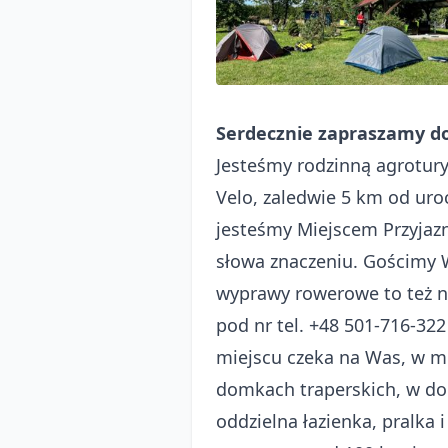
Serdecznie zapraszamy d
Jesteśmy rodzinną agrotur
Velo, zaledwie 5 km od ur
jesteśmy Miejscem Przyja
słowa znaczeniu. Gościmy 
wyprawy rowerowe to też n
pod nr tel. +48 501-716-322
miejscu czeka na Was, w mi
domkach traperskich, w do
oddzielna łazienka, pralka