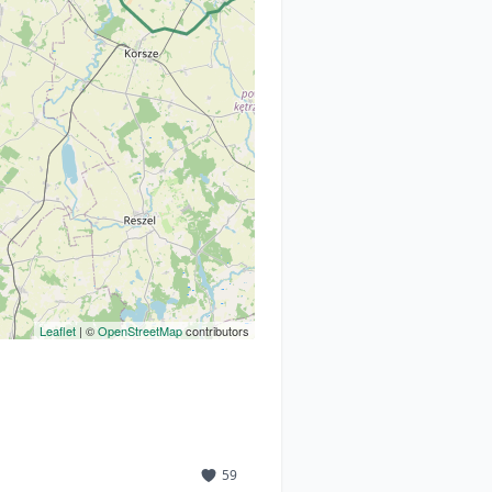
Leaflet
| ©
OpenStreetMap
contributors
59