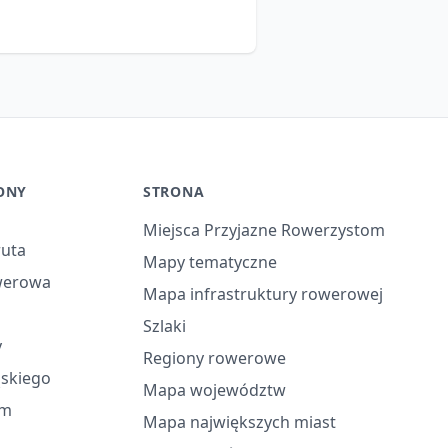
ONY
STRONA
Miejsca Przyjazne Rowerzystom
ruta
Mapy tematyczne
werowa
Mapa infrastruktury rowerowej
Szlaki
y
Regiony rowerowe
ąskiego
Mapa województw
em
Mapa największych miast