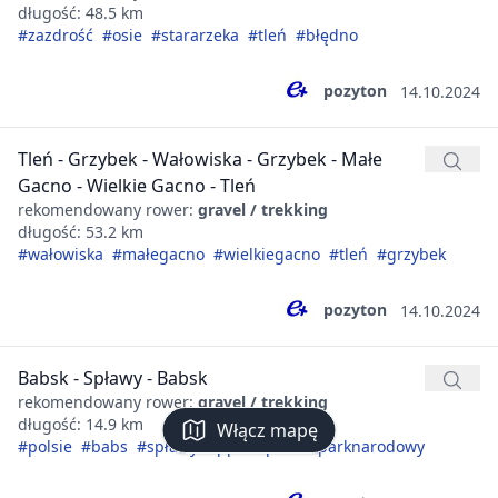
długość: 48.5 km
#zazdrość
#osie
#stararzeka
#tleń
#błędno
pozyton
14.10.2024
Tleń - Grzybek - Wałowiska - Grzybek - Małe
Gacno - Wielkie Gacno - Tleń
rekomendowany rower:
gravel / trekking
długość: 53.2 km
#wałowiska
#małegacno
#wielkiegacno
#tleń
#grzybek
pozyton
14.10.2024
Babsk - Spławy - Babsk
rekomendowany rower:
gravel / trekking
długość: 14.9 km
Włącz mapę
#polsie
#babs
#spławy
#ppn
#poleskiparknarodowy