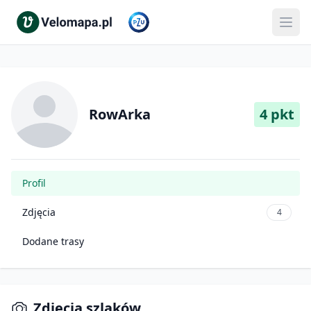
RowArka
4 pkt
Profil
Zdjęcia
4
Dodane trasy
Zdjęcia szlaków